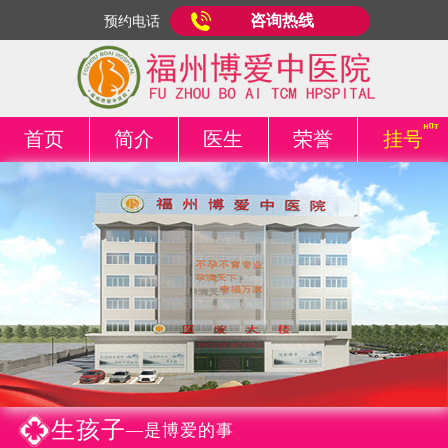
咨询热线
预约电话
首页
简介
医生
荣誉
挂号
生孩子
—是博爱的事