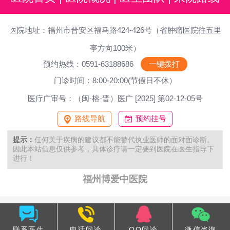
医院地址：福州市晋安区福马路424-426号（省肿瘤医院往五里
亭方向100米）
预约热线：0591-63188686
一键拨打
门诊时间：8:00-20:00(节假日不休）
医疗广审号：（闽-榕-晋）医广 [2025] 第02-12-05号
路线导航
预约挂号
提示：
任何关于疾病的建议都不能替代执业医师的面对面诊断。
因此本站信息仅供参考，具体诊疗请一定要到医院在医生指导下
进行！
福州博爱中医院
联系医生
电话问诊
QQ问诊
微信咨询