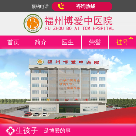
咨询热线
预约电话
首页
简介
医生
荣誉
挂号
生孩子
—是博爱的事